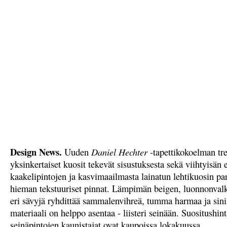
Design News.
Uuden
Daniel Hechter
-tapettikokoelman tre
yksinkertaiset kuosit tekevät sisustuksesta sekä viihtyisän 
kaakelipintojen ja kasvimaailmasta lainatun lehtikuosin par
hieman tekstuuriset pinnat. Lämpimän beigen, luonnonvalk
eri sävyjä ryhdittää sammalenvihreä, tumma harmaa ja sini
materiaali on helppo asentaa - liisteri seinään. Suositushi
seinäpintojen kaunistajat ovat kaupoissa lokakuussa.